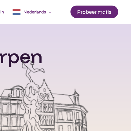
Probeer gratis
in
Nederlands
English
erpen
Français
API