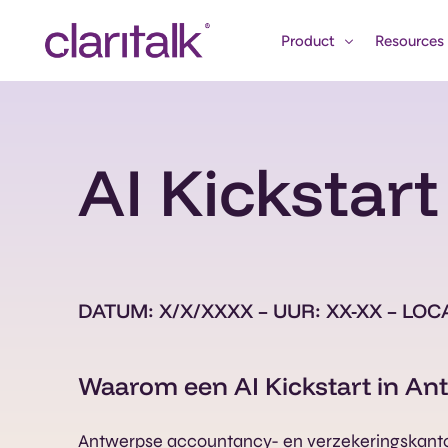
Product
Resources
Features
Academy
AI Kickstar
Use cases
Blog
Marktintell
Webinarpa
Video’s en 
DATUM: X/X/XXXX – UUR: XX-XX – LO
Events
Waarom een AI Kickstart in A
Antwerpse accountancy- en verzekeringskant