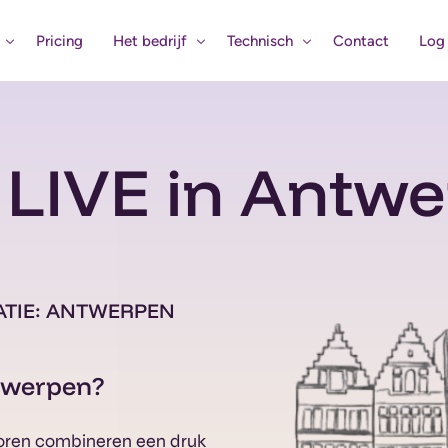
Pricing
Het bedrijf
Technisch
Contact
Log 
Het verhaal
Eerste Hulp
t LIVE in Antw
Bouw mee aan de AI-revolutie
Status Systemen
igentie
Verbind uw bedrijf met Claritalk 
gina
tips
CATIE: ANTWERPEN
ntwerpen?
oren combineren een druk