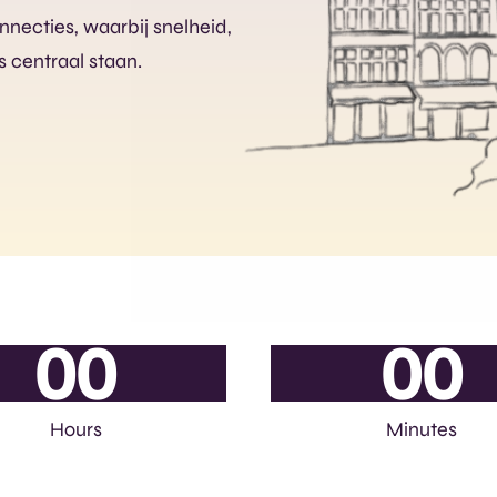
nnecties, waarbij snelheid,
s centraal staan.
0
0
0
0
Hours
Minutes