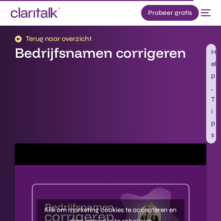
Probeer gratis
Terug naar overzicht
Bedrijfsnamen corrigeren​
H
el
p
,
T
i
p
s
Klik om marketing cookies te accepteren en