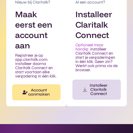
Nieuw bij Claritalk?
Al een account?
Maak
Installeer
eerst een
Claritalk
account
Connect
aan
Optioneel maar
handig:
installeer
Claritalk Connect en
Registreer je op
start je vergaderingen
app.claritalk.com.
in één klik. Geen zin?
Installeer daarna
Werkt ook prima via de
Claritalk Connect en
browser.
start voortaan elke
vergadering in één klik.
Installeer
Claritalk
Account
Connect
aanmaken