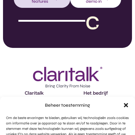
features
demo in
Bring Clarity From Noise
Claritalk
Het bedrijf
Features
Over ons
Beheer toestemming
Toepassingen
Vacatures
Om de beste ervaringen te bieden, gebruiken wij technologieën zoals cookies
Plan een demo in
Marktintelligentie
om informatie over je apparaat op te slaan en/of te raadplegen. Door in te
stemmen met deze technologieën kunnen wij gegevens zoals surfgedrag of
llms-full.txt
unieke ID's op deze website verwerken. Als je geen toestemming geeft of uw