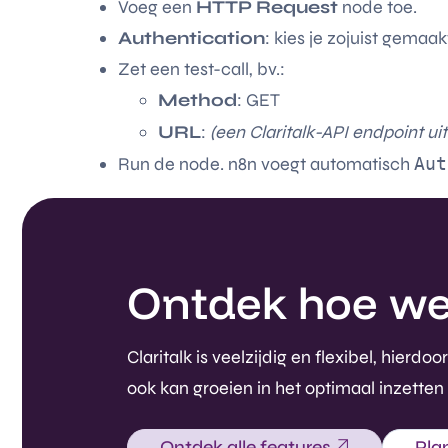
Voeg een
HTTP Request
node toe.
Authentication
: kies je zojuist gemaa
Zet een test-call, bv.:
Method
: GET
URL
:
(een Claritalk-API endpoint uit
Run de node. n8n voegt automatisch
Aut
Ontdek hoe we i
Claritalk is veelzijdig en flexibel, hie
ook kan groeien in het optimaal inzetten
Ontdek alle features
Pla