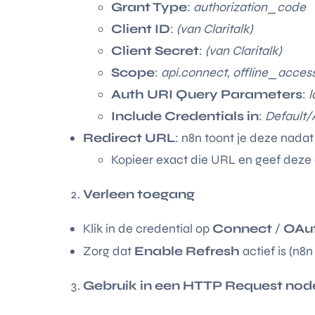
Grant Type
:
authorization_code
Client ID
:
(van Claritalk)
Client Secret
:
(van Claritalk)
Scope
:
api.connect
,
offline_acces
Auth URI Query Parameters
:
l
Include Credentials in
:
Default/
Redirect URL
: n8n toont je deze nadat 
Kopieer exact die URL en geef deze 
Verleen toegang
Klik in de credential op
Connect
/
OAut
Zorg dat
Enable Refresh
actief is (n8
Gebruik in een HTTP Request nod