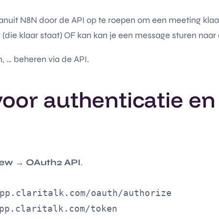
it N8N door de API op te roepen om een meeting klaar te
(die klaar staat) OF kan kan je een message sturen naar
 … beheren via de API.
oor authenticatie en 
New → OAuth2 API
.
pp.claritalk.com/oauth/authorize
pp.claritalk.com/token