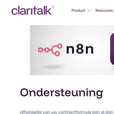
Product
Resources
Features
Academy
Use cases
Blog
Marktintell
Webinarpa
Video’s en 
Events
Ondersteuning
Afhankelijk van uw contractformule kan al da