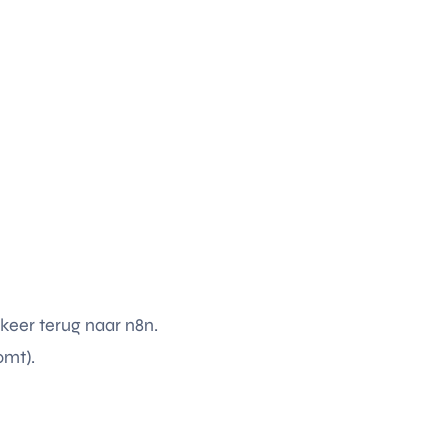
 keer terug naar n8n.
mt).