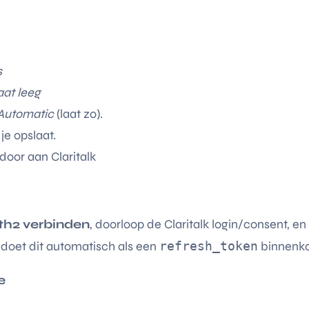
s
aat leeg
Automatic
(laat zo).
je opslaat.
door aan Claritalk
h2 verbinden
, doorloop de Claritalk login/consent, en
n doet dit automatisch als een
refresh_token
binnenko
e