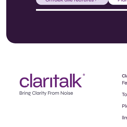
Cl
Fe
Bring Clarity From Noise
T
Pl
ll