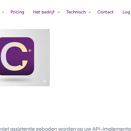
Pricing
Het bedrijf
Technisch
Contact
Log 
Het verhaal
Eerste Hulp
Bouw mee aan de AI-revolutie
Status Systemen
igentie
Verbind uw bedrijf met Claritalk 
gina
tips
n niet assistentie geboden worden op uw API-implementat