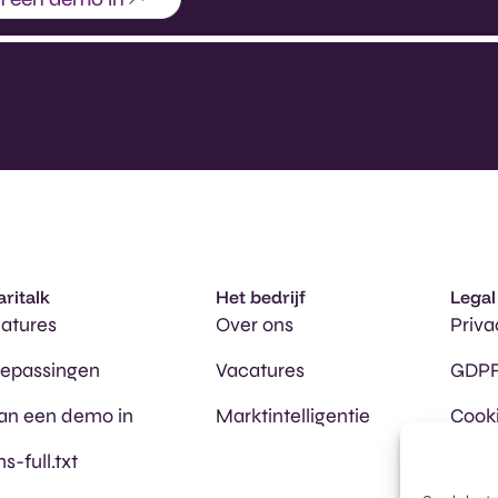
aritalk
Het bedrijf
Legal
atures
Over ons
Priva
oepassingen
Vacatures
GDPR
an een demo in
Marktintelligentie
Cooki
ms-full.txt