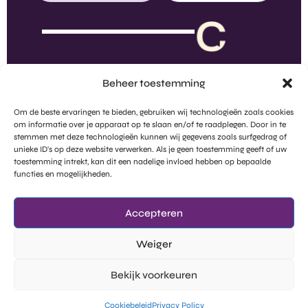
Beheer toestemming
Om de beste ervaringen te bieden, gebruiken wij technologieën zoals cookies
om informatie over je apparaat op te slaan en/of te raadplegen. Door in te
stemmen met deze technologieën kunnen wij gegevens zoals surfgedrag of
unieke ID's op deze website verwerken. Als je geen toestemming geeft of uw
toestemming intrekt, kan dit een nadelige invloed hebben op bepaalde
functies en mogelijkheden.
Bring Clarity From Noise
Claritalk
Het bedrijf
Features
Over ons
Accepteren
Toepassingen
Vacatures
Weiger
Plan een demo in
Marktintelligentie
Bekijk voorkeuren
Probeer gratis
llms-full.txt
Legal
Sociale media
Cookiebeleid
Privacy Policy