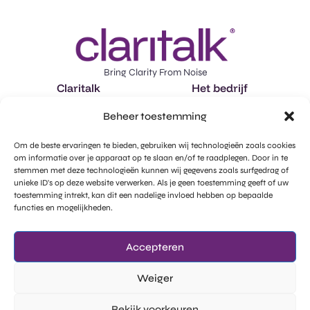
Bring Clarity From Noise
Claritalk
Het bedrijf
Features
Over ons
Beheer toestemming
Toepassingen
Vacatures
Om de beste ervaringen te bieden, gebruiken wij technologieën zoals cookies
Plan een demo in
Marktintelligentie
om informatie over je apparaat op te slaan en/of te raadplegen. Door in te
stemmen met deze technologieën kunnen wij gegevens zoals surfgedrag of
llms-full.txt
unieke ID's op deze website verwerken. Als je geen toestemming geeft of uw
Legal
Sociale media
toestemming intrekt, kan dit een nadelige invloed hebben op bepaalde
Privacy beleid
Facebook
functies en mogelijkheden.
GDPR - Subprocessors
Instagram
Accepteren
Cookie beleid
Linkedin
Weiger
Bekijk voorkeuren