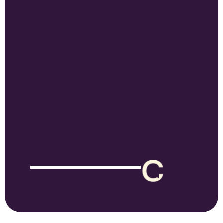
Ontdek hoe we in jouw
sector Claritalk inzetten.
Claritalk is veelzijdig en flexibel, hierdoor kunnen we een
meerwaarde bieden in eender welke sector, waardoor jij
waar dan ook kan groeien in het optimaal inzetten van je
kunnen. Ontdek tijdens een demo hoe Claritalk in jouw
sector wordt ingezet.
Ontdek alle
Plan een
features
demo in