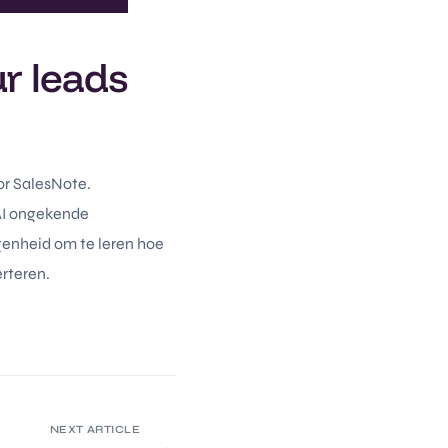
r leads
or SalesNote.
 AI ongekende
genheid om te leren hoe
erteren.
NEXT ARTICLE