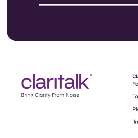
Cl
Fe
Bring Clarity From Noise
T
Pl
ll