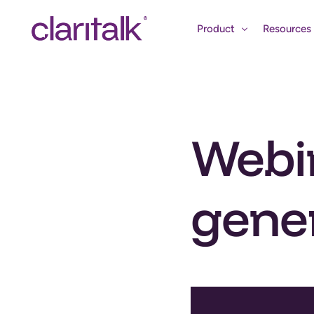
Product
Resources
Features
Academy
Use cases
Blog
Webin
Marktintell
Webinarpa
gene
Video’s en 
Events