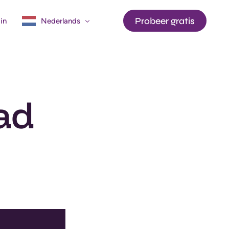
Probeer gratis
in
Nederlands
English
Français
ead
API