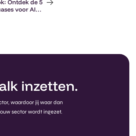
ok: Ontdek de 5
cases voor AI in
bouwbedrijven
lk inzetten.
ctor, waardoor jij waar dan
jouw sector wordt ingezet.