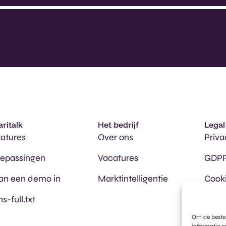
aritalk
Het bedrijf
Legal
atures
Over ons
Priva
oepassingen
Vacatures
GDPR
an een demo in
Marktintelligentie
Cooki
ms-full.txt
Om de beste 