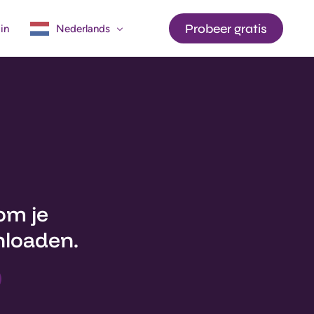
Probeer gratis
in
Nederlands
English
Français
API
om je
nloaden.