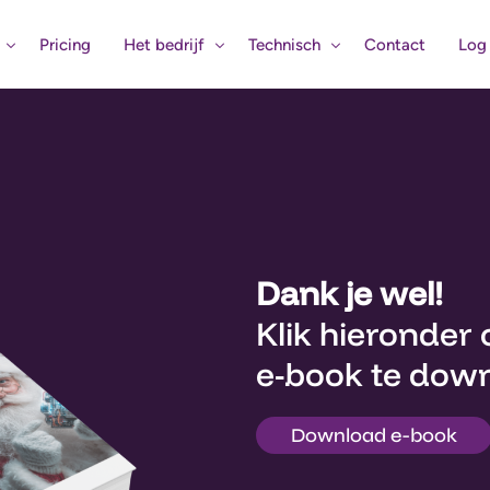
Pricing
Het bedrijf
Technisch
Contact
Log 
Het verhaal
Eerste Hulp
Bouw mee aan de AI-revolutie
Status Systemen
igentie
Verbind uw bedrijf met Claritalk 
gina
Dank je wel!
tips
Klik hieronder 
e-book te dow
Download e-book