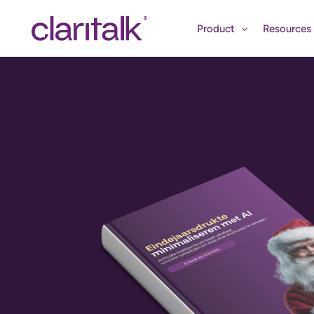
Product
Resources
Features
Academy
Use cases
Blog
Marktintell
Webinarpa
Video’s en 
Events