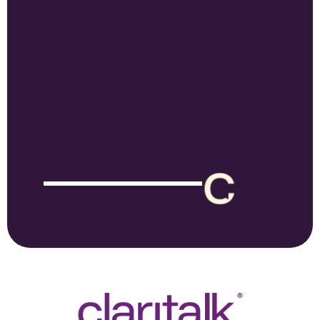
Claritalk's versatility and flexibility enable us to deliver
value across any sector, empowering you to maximize
your potential wherever you operate. During a demo,
discover how Claritalk is implemented within your specific
industry.
Explore All
Schedule a
Features
Demo