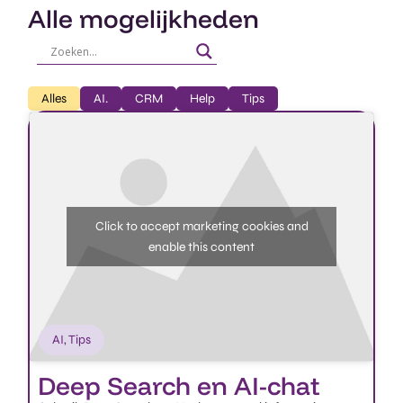
Alles
AI.
CRM
Help
Tips
Click to accept marketing cookies and
enable this content
AI
,
Tips
Deep Search en AI-chat​
Gebruik Deep Search en AI-chat om snel informatie terug
te vinden en slimme antwoorden te krijgen.​
00:37