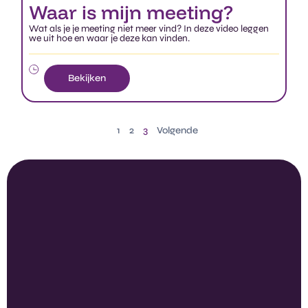
Bekijken
1
2
3
Volgende
Explore Claritalk's
application in your
industry.