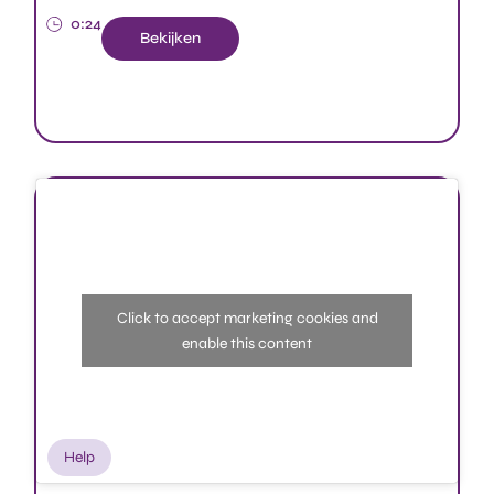
0:24
Bekijken
Click to accept marketing cookies and
enable this content
Help
Waar is mijn meeting?
Wat als je je meeting niet meer vind? In deze video leggen
we uit hoe en waar je deze kan vinden.