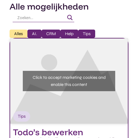
Alle mogelijkheden
Alles
AI.
CRM
Help
Tips
Click to accept marketing cookies and
enable this content
Tips
Todo’s bewerken​