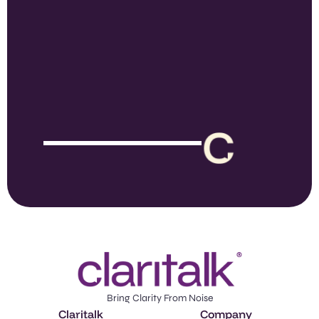
Claritalk's versatility and flexibility enable us to deliver
value across any sector, empowering you to maximize
your potential wherever you operate. During a demo,
discover how Claritalk is implemented within your specific
industry.
Explore All
Schedule a
Features
Demo
Bring Clarity From Noise
Claritalk
Company