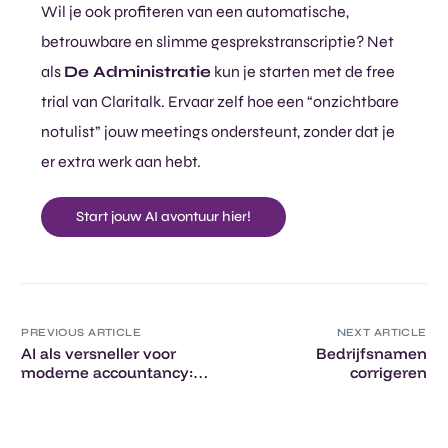
Wil je ook profiteren van een automatische,
betrouwbare en slimme gesprekstranscriptie? Net
als
De Administratie
kun je starten met de free
trial van Claritalk. Ervaar zelf hoe een “onzichtbare
notulist” jouw meetings ondersteunt, zonder dat je
er extra werk aan hebt.
Start jouw AI avontuur hier!
PREVIOUS ARTICLE
NEXT ARTICLE
AI als versneller voor
Bedrijfsnamen
moderne accountancy:
corrigeren​
de ervaring van Reyns-
De Paepe