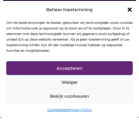
Beheer toestemming
Om de beste ervaringen te bieden, gebruiken wij technologieën zoals cookies
om informatie over je apparaat op te slaan en/of te raadplegen. Door in te
stemmen met deze technologieën kunnen wij gegevens zoals surfgedrag of
unieke ID's op deze website verwerken. Als je geen toestemming geeft of uw
toestemming intrekt, kan dit een nadelige invloed hebben op bepaalde
functies en mogelijkheden.
Bring Clarity From Noise
Claritalk
Het bedrijf
Features
Over ons
Accepteren
Toepassingen
Vacatures
Weiger
Plan een demo in
Marktintelligentie
Bekijk voorkeuren
Probeer gratis
llms-full.txt
Legal
Sociale media
Cookiebeleid
Privacy Policy
Privacy beleid
Facebook
GDPR - Subprocessors
Instagram
Cookie beleid
Linkedin