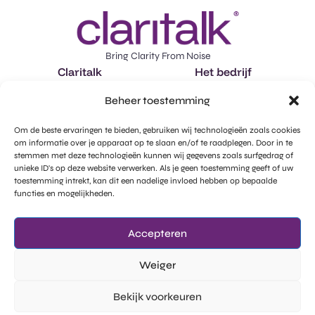
Bring Clarity From Noise
Claritalk
Het bedrijf
Features
Over ons
Beheer toestemming
Toepassingen
Vacatures
Om de beste ervaringen te bieden, gebruiken wij technologieën zoals cookies
Plan een demo in
Marktintelligentie
om informatie over je apparaat op te slaan en/of te raadplegen. Door in te
stemmen met deze technologieën kunnen wij gegevens zoals surfgedrag of
llms-full.txt
unieke ID's op deze website verwerken. Als je geen toestemming geeft of uw
Legal
Sociale media
toestemming intrekt, kan dit een nadelige invloed hebben op bepaalde
Privacy beleid
Facebook
functies en mogelijkheden.
GDPR - Subprocessors
Instagram
Accepteren
Cookie beleid
Linkedin
Weiger
Bekijk voorkeuren
Probeer gratis
©Wide