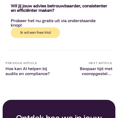
Wil jij jouw advies betrouwbaarder, consistenter
en efficiënter maken?
Probeer het nu gratis uit via onderstaande
knop!
Ik wil een free trial
PREVIOUS ARTICLE
NEXT ARTICLE
Hoe kan AI helpen bij
Bespaar tijd met
audits en compliance?
vooropgestelde
vragenlijsten in Claritalk
Ontdek hoe we in jouw