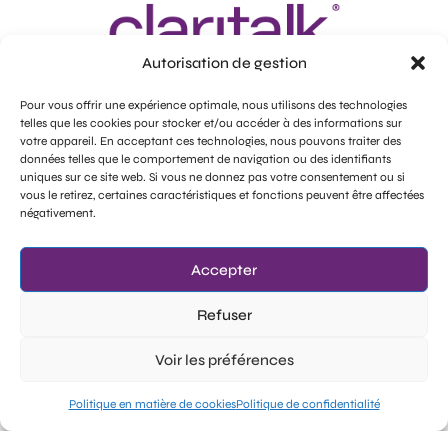
Autorisation de gestion
Clarifier le bruit
Claritalk
L'entreprise
Pour vous offrir une expérience optimale, nous utilisons des technologies
Caractéristiques
A propos de nous
telles que les cookies pour stocker et/ou accéder à des informations sur
votre appareil. En acceptant ces technologies, nous pouvons traiter des
Applications
Postes vacants
données telles que le comportement de navigation ou des identifiants
uniques sur ce site web. Si vous ne donnez pas votre consentement ou si
Planifier une démonstration
Intelligence économique
vous le retirez, certaines caractéristiques et fonctions peuvent être affectées
llms-full.txt
négativement.
Juridique
Médias sociaux
Politique de confidentialité
Facebook
Accepter
GDPR - Sous-traitants
Instagram
Refuser
Politique en matière de cookies
Linkedin
Voir les préférences
Essai gratuit
Politique en matière de cookies
Politique de confidentialité
Large
Staatsbaan 305, 9870 Zulte.